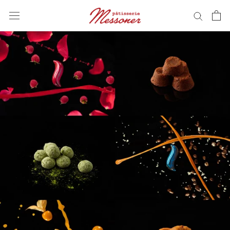
ス
キ
ッ
プ
し
て
コ
ン
テ
ン
ツ
に
移
動
す
る