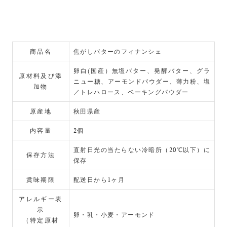
商品名
焦がしバターのフィナンシェ
卵白(国産）無塩バター、発酵バター、グラ
原材料及び添
ニュー糖、アーモンドパウダー、薄力粉、塩
加物
／トレハロース、ベーキングパウダー
原産地
秋田県産
内容量
2個
直射日光の当たらない冷暗所（20℃以下）に
保存方法
保存
賞味期限
配送日から1ヶ月
アレルギー表
示
卵・乳・小麦・アーモンド
（特定原材