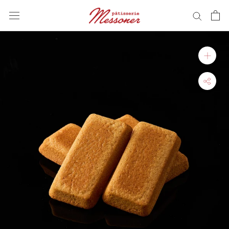
ス
キ
ッ
プ
し
て
コ
ン
テ
ン
ツ
に
移
動
す
る